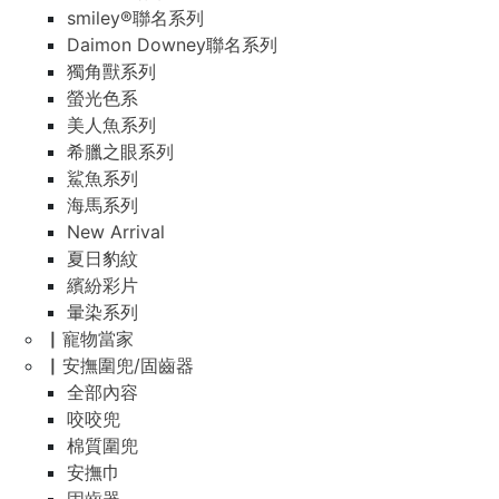
smiley®聯名系列
Daimon Downey聯名系列
獨角獸系列
螢光色系
美人魚系列
希臘之眼系列
鯊魚系列
海馬系列
New Arrival
夏日豹紋
繽紛彩片
暈染系列
▏寵物當家
▏安撫圍兜/固齒器
全部內容
咬咬兜
棉質圍兜
安撫巾