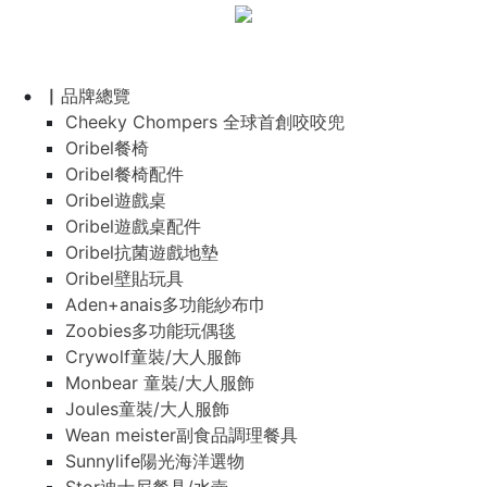
▏品牌總覽
Cheeky Chompers 全球首創咬咬兜
Oribel餐椅
Oribel餐椅配件
Oribel遊戲桌
Oribel遊戲桌配件
Oribel抗菌遊戲地墊
Oribel壁貼玩具
Aden+anais多功能紗布巾
Zoobies多功能玩偶毯
Crywolf童裝/大人服飾
Monbear 童裝/大人服飾
Joules童裝/大人服飾
Wean meister副食品調理餐具
Sunnylife陽光海洋選物