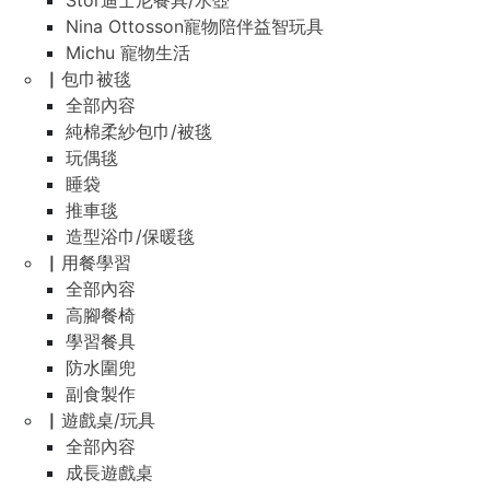
Stor迪士尼餐具/水壺
Nina Ottosson寵物陪伴益智玩具
Michu 寵物生活
▏包巾被毯
全部內容
純棉柔紗包巾/被毯
玩偶毯
睡袋
推車毯
造型浴巾/保暖毯
▏用餐學習
全部內容
高腳餐椅
學習餐具
防水圍兜
副食製作
▏遊戲桌/玩具
全部內容
成長遊戲桌