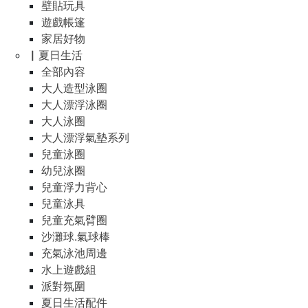
壁貼玩具
遊戲帳篷
家居好物
▏夏日生活
全部內容
大人造型泳圈
大人漂浮泳圈
大人泳圈
大人漂浮氣墊系列
兒童泳圈
幼兒泳圈
兒童浮力背心
兒童泳具
兒童充氣臂圈
沙灘球.氣球棒
充氣泳池周邊
水上遊戲組
派對氛圍
夏日生活配件